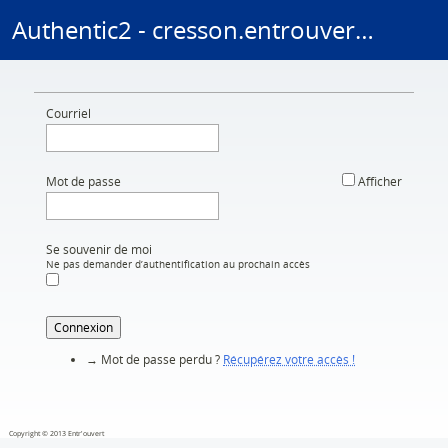
Authentic2 - cresson.entrouvert.org
Aller au contenu
Courriel
Mot de passe
Afficher
Se souvenir de moi
Ne pas demander d’authentification au prochain accès
Connexion
→ Mot de passe perdu ?
Récupérez votre accès !
Copyright © 2013 Entr'ouvert