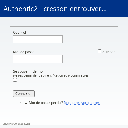
Authentic2 - cresson.entrouvert.org
Aller au contenu
Courriel
Mot de passe
Afficher
Se souvenir de moi
Ne pas demander d’authentification au prochain accès
Connexion
→ Mot de passe perdu ?
Récupérez votre accès !
Copyright © 2013 Entr'ouvert