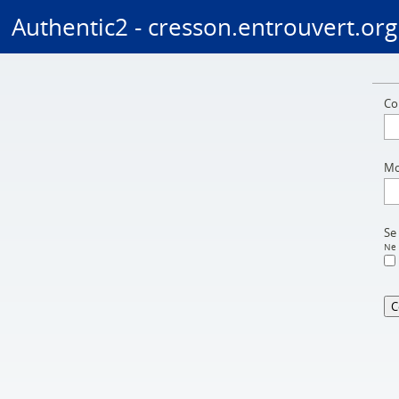
Authentic2 - cresson.entrouvert.org
Aller au contenu
Co
Mo
Se
Ne 
C